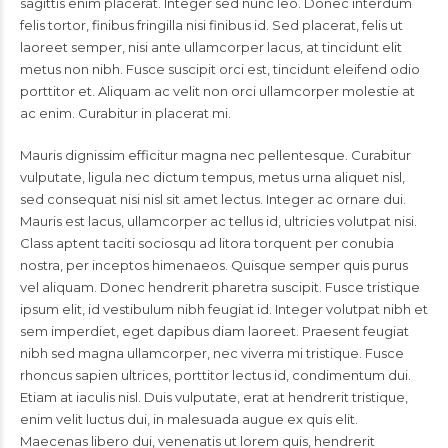
sagittis enim placerat. Integer sed nunc leo. Donec interdum
felis tortor, finibus fringilla nisi finibus id. Sed placerat, felis ut
laoreet semper, nisi ante ullamcorper lacus, at tincidunt elit
metus non nibh. Fusce suscipit orci est, tincidunt eleifend odio
porttitor et. Aliquam ac velit non orci ullamcorper molestie at
ac enim. Curabitur in placerat mi.
Mauris dignissim efficitur magna nec pellentesque. Curabitur
vulputate, ligula nec dictum tempus, metus urna aliquet nisl,
sed consequat nisi nisl sit amet lectus. Integer ac ornare dui.
Mauris est lacus, ullamcorper ac tellus id, ultricies volutpat nisi.
Class aptent taciti sociosqu ad litora torquent per conubia
nostra, per inceptos himenaeos. Quisque semper quis purus
vel aliquam. Donec hendrerit pharetra suscipit. Fusce tristique
ipsum elit, id vestibulum nibh feugiat id. Integer volutpat nibh et
sem imperdiet, eget dapibus diam laoreet. Praesent feugiat
nibh sed magna ullamcorper, nec viverra mi tristique. Fusce
rhoncus sapien ultrices, porttitor lectus id, condimentum dui.
Etiam at iaculis nisl. Duis vulputate, erat at hendrerit tristique,
enim velit luctus dui, in malesuada augue ex quis elit.
Maecenas libero dui, venenatis ut lorem quis, hendrerit